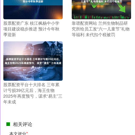
股票配资广东 枝江枫杨中小学
靠谱配资网站 兰州生物制品研
项目建设稳步推进 预计今年秋
究所给员工发“六一儿童节”礼物
季迎新
等福利 未代扣个税被罚
股票配资平台十大排名 三年累
计亏损39亿元后，海王生物
2025年再度预亏，谋求“易主”三
年未成
相关评论
本文评分
*