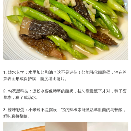
1. 焯水玄学：水里加盐和油？这不是迷信！盐能强化细胞壁，油在芦
笋表面形成保护膜，脆度堪比薯片。
2. 勾芡黑科技：淀粉水要像稀释的酸奶，挂勺缓慢流下才对，稠了变
浆糊，稀了成汤水。
3. 辣味彩蛋：小米辣不是摆设！它的辣椒素能激活羊肚菌的鸟苷酸，
鲜味直接翻倍。