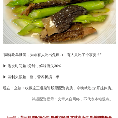
"同样吃羊肚菌，为啥有人吃出免疫力，有人只吃了个寂寞？"
▶ 泡发时间差1分钟，鲜味流失30%
▶ 蒸制火候差一档，营养折损一半
现在！立刻！收藏这三道菜谱股票配资资质，今晚就吃出"开挂体质。
鸿运配资提示：文章来自网络，不代表本站观点。
上一篇：
苏州股票配资公司 墨香溢绿城 文脉润小年 郑州图书馆开