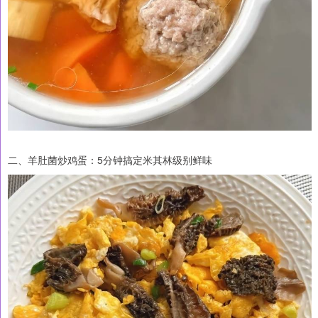
二、羊肚菌炒鸡蛋：5分钟搞定米其林级别鲜味