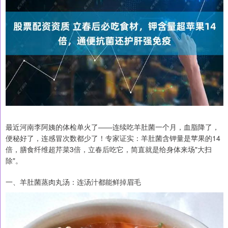
最近河南李阿姨的体检单火了——连续吃羊肚菌一个月，血脂降了，
便秘好了，连感冒次数都少了！专家证实：羊肚菌含钾量是苹果的14
倍，膳食纤维超芹菜3倍，立春后吃它，简直就是给身体来场"大扫
除"。
一、羊肚菌蒸肉丸汤：连汤汁都能鲜掉眉毛