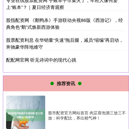
专业在线股票配资网 手账本子市集火了，年轻人缘何爱
上“账本”？｜夏日经济青观察
股指配资网 《鹅鸭杀》手游联动央视86版《西游记》，经
典角色“鹅”式焕新西游体验
股票配资利息 在华销量“失速”拖后腿，减员“缩编”再启动，
奔驰豪华阵地难守
配配网官网 听见诗词中的现代心跳
推荐资讯
股市配资官方网站首页 肉苁蓉泡酒三放三不
放：科学配比，养出精气神！