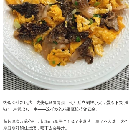
热锅冷油新玩法：先烧锅到冒青烟，倒油后立刻转小火，蛋液下去"滋
啦"一声就成功一半——这样炒的鸡蛋蓬松得像云朵。
菌片厚度暗藏心机：切3mm厚最佳！薄了变薯片，厚了不入味，这个
厚度刚好锁住蛋液，咬下去会爆汁。