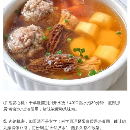
① 泡发心机：干羊肚菌别用开水烫！40℃温水泡30分钟，底部那
层"黄金水"滤渣留用，鲜味浓度秒杀味精。
② 肉馅机密：加蛋清不是玄学！科学原理是蛋白质遇热凝固，能让肉
丸嫩得像豆腐，淀粉则是"天然胶水"，蒸多久都不散架。